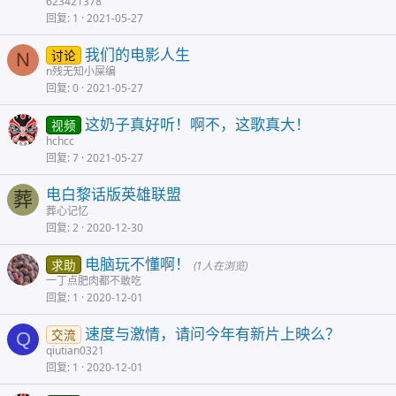
623421378
回复
1
2021-05-27
我们的电影人生
讨论
N
n残无知小屎编
回复
0
2021-05-27
这奶子真好听！啊不，这歌真大！
视频
hchcc
回复
7
2021-05-27
电白黎话版英雄联盟
葬
葬心记忆
回复
2
2020-12-30
电脑玩不懂啊！
求助
(1人在浏览)
一丁点肥肉都不敢吃
回复
1
2020-12-01
速度与激情，请问今年有新片上映么？
交流
Q
qiutian0321
回复
1
2020-12-01