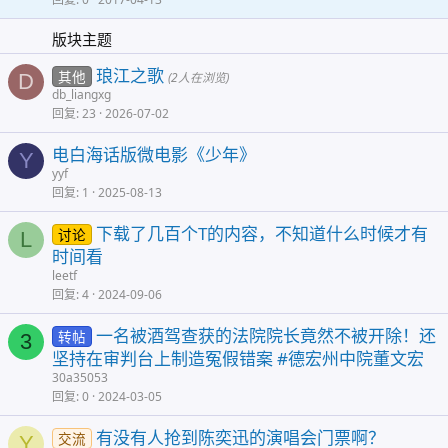
版块主题
琅江之歌
其他
D
(2人在浏览)
db_liangxg
回复
23
2026-07-02
电白海话版微电影《少年》
Y
yyf
回复
1
2025-08-13
下载了几百个T的内容，不知道什么时候才有
讨论
L
时间看
leetf
回复
4
2024-09-06
一名被酒驾查获的法院院长竟然不被开除！还
转帖
3
坚持在审判台上制造冤假错案 #德宏州中院董文宏
30a35053
回复
0
2024-03-05
有没有人抢到陈奕迅的演唱会门票啊？
交流
Y