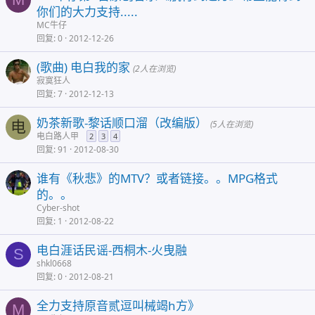
你们的大力支持.....
MC牛仔
回复
0
2012-12-26
(歌曲) 电白我的家
(2人在浏览)
寂寞狂人
回复
7
2012-12-13
奶茶新歌-黎话顺口溜（改编版）
电
(5人在浏览)
电白路人甲
2
3
4
回复
91
2012-08-30
谁有《秋悲》的MTV？或者链接。。MPG格式
的。。
Cyber-shot
回复
1
2012-08-22
电白涯话民谣-西桐木-火曳融
S
shkl0668
回复
0
2012-08-21
全力支持原音贰逗叫械竭h方》
M