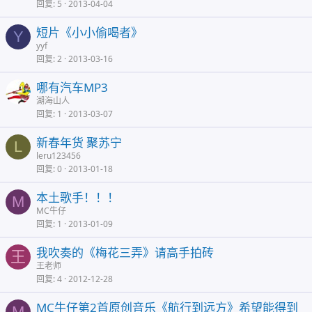
回复
5
2013-04-04
短片《小小偷喝者》
Y
yyf
回复
2
2013-03-16
哪有汽车MP3
湖海山人
回复
1
2013-03-07
新春年货 聚苏宁
L
leru123456
回复
0
2013-01-18
本土歌手！！！
M
MC牛仔
回复
1
2013-01-09
我吹奏的《梅花三弄》请高手拍砖
王
王老师
回复
4
2012-12-28
MC牛仔第2首原创音乐《航行到远方》希望能得到
M