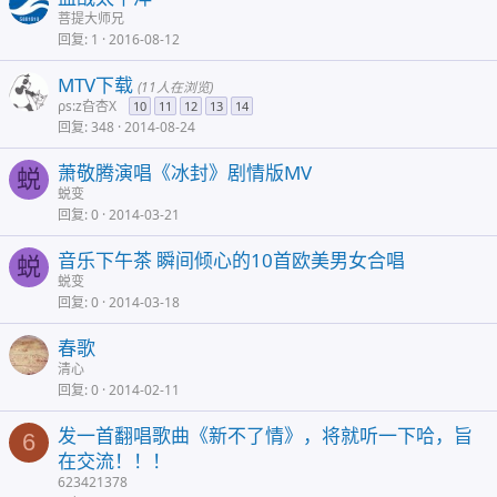
菩提大师兄
回复
1
2016-08-12
MTV下载
(11人在浏览)
ρs:z旮杏X
10
11
12
13
14
回复
348
2014-08-24
萧敬腾演唱《冰封》剧情版MV
蜕
蜕变
回复
0
2014-03-21
音乐下午茶 瞬间倾心的10首欧美男女合唱
蜕
蜕变
回复
0
2014-03-18
春歌
清心
回复
0
2014-02-11
发一首翻唱歌曲《新不了情》，将就听一下哈，旨
6
在交流！！！
623421378