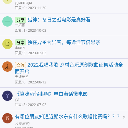
yijianmajia
回复
0
2023-11-30
猎神：冬日之战电影是真好看
分享
一
一拓拓
回复
1
2023-10-03
独在异乡为异客，每逢佳节倍思亲
分享
D
douski
回复
3
2023-02-03
2022我唱我歌·乡村音乐原创歌曲征集活动全
交流
无
面开启
无线茂名
回复
0
2022-08-12
《算咪酒假事啊》电白海话微电影
Y
yyf
回复
3
2022-07-02
有哪位朋友知道近期水东有什么歌唱比赛吗？？？
6
(1
人在浏览)