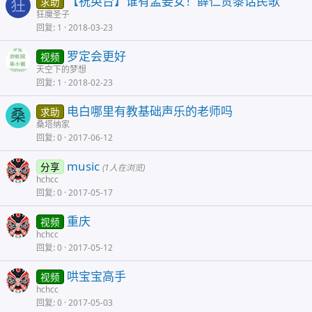
【祝英台】谁有孟姜女！薛仁贵黎话民歌
求助
狂
狂魔圣子
回复
1
2018-03-23
罗定会更好
视频
天空下的梦想
回复
1
2018-02-23
电白哪里有教基础声乐的老师吗
求助
桑
桑塔纳家
回复
0
2017-06-12
music
分享
(1人在浏览)
hchcc
回复
0
2017-05-17
重庆
视频
hchcc
回复
0
2017-05-12
哄宝宝高手
视频
hchcc
回复
0
2017-05-03