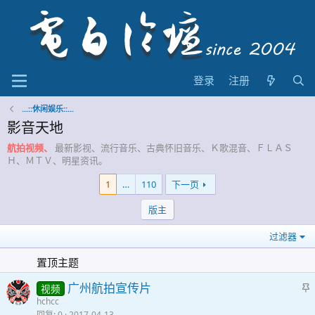
登录
注册
...::休闲娱乐::...
影音天地
航拍视频、
最新影视、流行音乐、古典怀旧音乐、Ｋ歌混音、ＦＬＡＳ
Ｈ、ＭＴＶ、明星资讯。
1
…
110
下一页
版主
过滤器
置顶主题
广州航拍宣传片
视频
hchcc
回复
0
2017-04-13