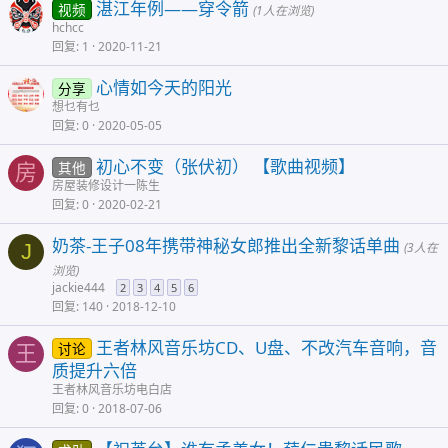
湛江年例——穿令箭
视频
(1人在浏览)
hchcc
回复
1
2020-11-21
心情如今天的阳光
分享
想乜有乜
回复
0
2020-05-05
初心不变（张伏初） 【歌曲视频】
其他
房
房屋装修设计一陈生
回复
0
2020-02-21
奶茶-王子08年携带神秘女郎推出全新黎话单曲
J
(3人在
浏览)
jackie444
2
3
4
5
6
回复
140
2018-12-10
王者林风音乐坊CD、U盘、不改汽车音响，音
讨论
王
质提升六倍
王者林风音乐坊电白店
回复
0
2018-07-06