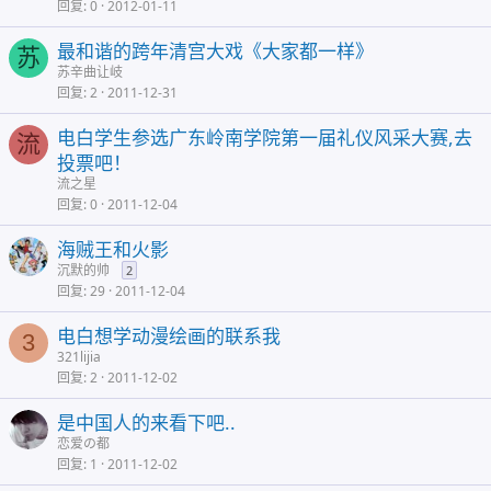
回复
0
2012-01-11
最和谐的跨年清宫大戏《大家都一样》
苏
苏辛曲让岐
回复
2
2011-12-31
电白学生参选广东岭南学院第一届礼仪风采大赛,去
流
投票吧！
流之星
回复
0
2011-12-04
海贼王和火影
沉默的帅
2
回复
29
2011-12-04
电白想学动漫绘画的联系我
3
321lijia
回复
2
2011-12-02
是中国人的来看下吧..
恋爱の都
回复
1
2011-12-02