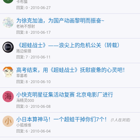
卡布猫
回复
0
2010-06-27
为徐克加油，为国产动画黎明而振奋~
老衲不想射
回复
8
2010-06-17
《超蛙战士》――浪尖上的危机公关（转载）
路边偷猎
回复
7
2010-06-11
高考结束，用《超蛙战士》抚慰疲惫的心灵吧！
草募希
回复
8
2010-06-10
小快克明星征集活动复赛 北京电影厂进行
海
海精灵000
回复
0
2010-06-08
小日本算神马！一个超蛙干掉你们7个！
小
(1人在浏览)
小狐维维
回复
6
2010-06-04