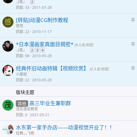
..}菟」
2
回复
33
2011-07-28
[转贴]动漫CG制作教程
感
感觉
回复
22
2010-11-17
*日本漫画家真面目揭密*
(4人在浏览)
..}菟」
2
3
4
回复
98
2010-05-28
经典怀旧动画特辑【视频欣赏】
(2人在浏览)
小曼蛙
回复
22
2010-05-28
版块主题
高三毕业生兼职群
其他
茂
茂名逸臣教育
回复
0
2021-05-21
水东第一家手办店――动漫视觉开业了！！
轻舞灬飞杨