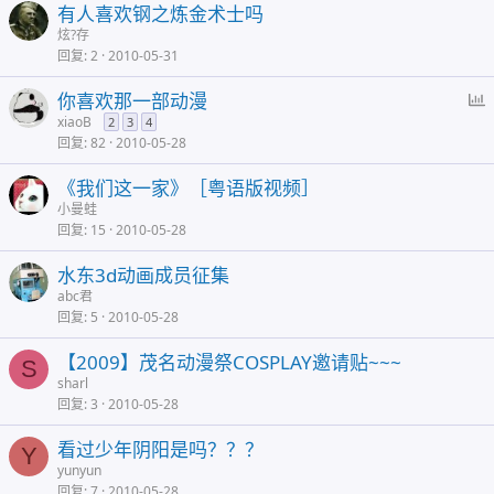
有人喜欢钢之炼金术士吗
炫?存
回复
2
2010-05-31
你喜欢那一部动漫
xiaoB
2
3
4
回复
82
2010-05-28
《我们这一家》［粤语版视频］
小曼蛙
回复
15
2010-05-28
水东3d动画成员征集
abc君
回复
5
2010-05-28
【2009】茂名动漫祭COSPLAY邀请贴~~~
S
sharl
回复
3
2010-05-28
看过少年阴阳是吗？？？
Y
yunyun
回复
7
2010-05-28