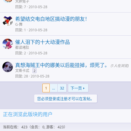
大胖兔子
回复
7
2010-05-28
希望结交电白地区搞动漫的朋友！
G-舞
回复
1
2010-05-28
催人泪下的十大动漫作品
都读堵肚
回复
2
2010-05-28
真想海贼王中的娜美以后能挂掉，烦死了。
(1人在浏览)
文嘶卡忒
2
回复
28
2010-05-28
1
…
32
下一页
您必须登录或注册才可以在发帖。
正在浏览此版块的用户
当前在线： 423（会员： 0, 游客： 423）