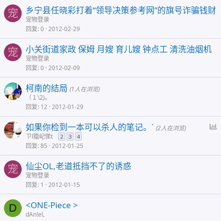
乡宁县任晓彩打着“领导决策参考网”的旗号诈骗钱财
宠
宠物登录
回复
0
2012-02-29
小关街道家政 保姆 月嫂 育儿嫂 钟点工 清洗油烟机
宠
宠物登录
回复
0
2012-02-09
柯南的结局
(1人在浏览)
（１\2)。
回复
12
2012-01-29
如果你检到一本可以杀人的笔记。`
(2人在浏览)
ㄗl籀屺悌t
2
3
4
回复
85
2012-01-25
仙尘OL,老道抵挡不了的诱惑
宠
宠物登录
回复
1
2012-01-15
<ONE-Piece >
D
dAn!eL