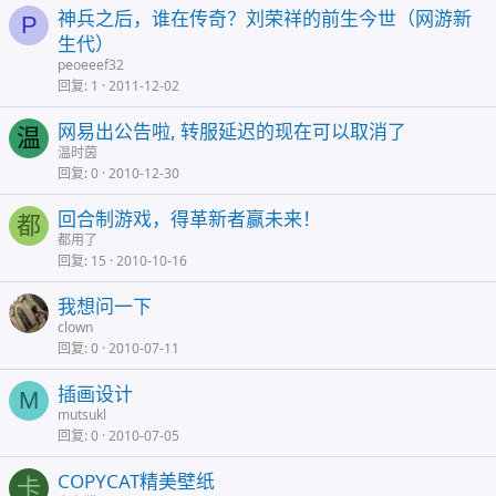
神兵之后，谁在传奇？刘荣祥的前生今世（网游新
P
生代）
peoeeef32
回复
1
2011-12-02
网易出公告啦, 转服延迟的现在可以取消了
温
温时茵
回复
0
2010-12-30
回合制游戏，得革新者赢未来！
都
都用了
回复
15
2010-10-16
我想问一下
clown
回复
0
2010-07-11
插画设计
M
mutsukl
回复
0
2010-07-05
COPYCAT精美壁纸
卡