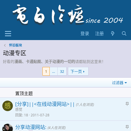
登录
注册
怀旧板块
动漫专区
好看的
漫画、卡通贴图、关于动漫的一切的
请都贴到这里来！
1
…
32
下一页
过滤器
置顶主题
[分享]||<在线动漫网站>||
感
(1人在浏览)
感觉
回复
18
2011-07-28
分享动漫网站:
(4人在浏览)