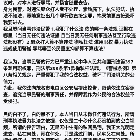
议时，对本人进行辱骂，并扬言随便去告。
身为民警，对违法聚众打人者不处理，素质底下，执法犯法，执
法不知法，竟随意扯出几个罪行欲直接定罪，笔录前更直接恐吓
我要进去。
我且想问当事违法民警 1.我犯了什么法 依的哪一条法规 证据在
哪里（当日无任何违法证据 且当日我无任何刑事违法甚至行政违
法都没有）2.聚众打人算不算违法 徇私枉法 滥用职权 暴力执法
违规使用警械 辱骂等至公民重度抑郁算不算违法
？
我认为，当事民警的行为已严重违反中华人民共和国刑法第397
条滥用职权罪，刑法第399条第1款徇私枉法罪，《警械条例》第
八条相关规定，严重侵犯了我的合法权益，破坏了司法机关的公
信力。
为此，我依法向茂名市电白区公安局提出控告，恳请依法立案调
查，追究当事民警的刑事责任，并保障我作为公民的合法权益不
受侵犯。
黑的白不了，白的黑不了，本人当日从未做任何违法行为，所谓
刑事执法暴力执法之依据，仅仅是二十秒什么都没拍到的空白视
频，所谓的控告理由，更是无中生有的私闯民宅，我正大光明走
进去，私在何处，闯在何处，只是路过门前，民宅又在何处。所