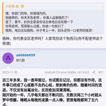
小石龟 说:
喂，你部门的哇，你管辖内的。
狗娘养的，你天天告老师 ，你真人品够贱的了!
是了，要不，扒你全家身份证出来电白论坛晒一下
你骂老师，骂得那么过瘾，你说一句就行了
贱狗，电白论坛贱狗，孙子考上一中，回头还咬一口老师的贱货!
贱种，你代表全区老师吗？人家骂你这个狗而已(你不配老师这个
称谓)
a66666699
A
幼儿园
2025-11-30
Android Chrome Mobile 141.0.0.0
#21
这三年多来，我一直举报过，也试图忘记过，但都没有作用，这
件事已经成了心底散不去的心结，是刺骨的伤疤，随着时间的流
逝，不仅没有丝毫淡化，反而愈加深邃清晰。
刚开始的一年，几乎每天都在不断闪回，无数次两三个小时就从
梦中惊醒，睡眠从每晚的凌晨一点入睡，更是每晚都到了五六
点。