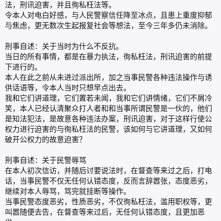
法，刑讯迫害，并且徇私枉法等。
令本人对电白好感，与人民警察信任降至冰点，且患上重度抑郁
与焦虑，更无数次生起报复社会等想法，至今三年多仍未消除。
刑事自述：关于当时为什么不反抗。
当日的所有事情，都是在暴力执法，徇私枉法，刑讯迫害的前提
下进行的。
本人在此之前从未进过派出所，加之当事民警各种违法操作与诱
供话语等，令本人当时只想早点出去。
我和它们讲道理，它们置若未闻，我和它们讲情绪，它们不屑冷
笑，本人已经认清聚众打人者和和当事所谓民警是一伙的，他们
是知法犯法，是故意各种违法办案，刑讯迫害，对于这样行使公
权力进行迫害的与徇私枉法的民警，该如何与它讲道理，又如何
破开公权力的故意迫害？
刑事自述：关于民警辱骂
在本人初次信访，并随后讨要说法时，在督查等来过之后，打电
话，当事民警不仅无任何认错态度，反而言辞嚣张，态度恶劣，
继续对本人辱骂，骂完就挂断等操作。
当事民警态度恶劣，性质恶劣，不仅徇私枉法，滥用职权等，更
叫嚣随便去告，在督查等来过后，无任何认错态度，且更加恶