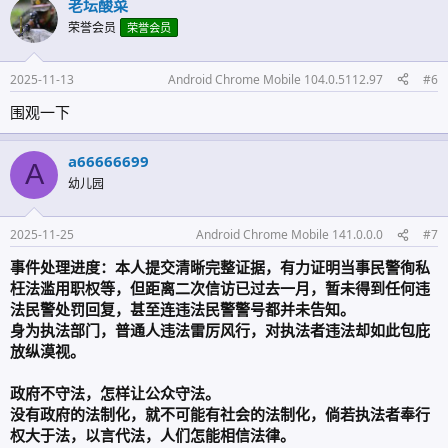
老坛酸菜
荣誉会员
荣誉会员
2025-11-13
Android Chrome Mobile 104.0.5112.97
#6
围观一下
a66666699
A
幼儿园
2025-11-25
Android Chrome Mobile 141.0.0.0
#7
事件处理进度：本人提交清晰完整证据，有力证明当事民警徇私
枉法滥用职权等，但距离二次信访已过去一月，暂未得到任何违
法民警处罚回复，甚至连违法民警警号都并未告知。
身为执法部门，普通人违法雷厉风行，对执法者违法却如此包庇
放纵漠视。
政府不守法，怎样让公众守法。
没有政府的法制化，就不可能有社会的法制化，倘若执法者奉行
权大于法，以言代法，人们怎能相信法律。