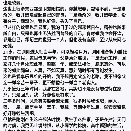
也是软弱。
这世上很多东西都是阴差阳错的，你越想要，越得不到，于是渐
渐的，我开始隐藏起自己的善良，于是渐渐的，我开始学会，没
有在乎，渐渐的，我也好像，丢失了自己。
但这样的效果也是显著，我的日子过的越来越自在，精神也越来
越自由，只是也再也无法找回曾经的自己，有时候我也会怀念，
都是自己，却陌生的像另一个人，但也没有选择，至少从来问心
无愧。
21岁，在刚刚进入社会半年，可以轻松月万，刚刚准备努力赚钱
工作的时候，家里传来事情，父亲意外离世，于是无心工作，回
家好几个月处理此事，整整一年，都无法相信，原来意外，可以
来的如此简单，人算，不如天算，意外随时都有可能发生。
这也是我享乐思维的开始，我不想再走父亲的老路，我不想像父
亲一样辛苦一辈子，更不想像他一样当个老实人。
几乎接近三年时间，我都在各地，其实也不是没有想过待在家
乡，只是回头，我，好像也没有家了。
三年多时间，风景其实越看越无趣，很多时候我也想，两人，一
猫，一屋，简简单单一辈子，我想，等到今年过后，就安安稳稳
好好赚钱生活吧。
但就是刚刚产生这样想法时候，发生了这件事，于是在控告无门
的时候，我更无止境的恨，从小同学的排挤，高中孤独的生活，