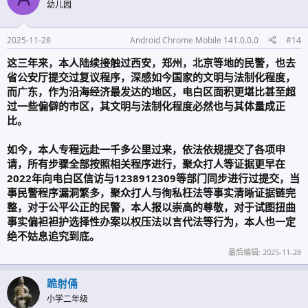
幼儿园
2025-11-28
Android Chrome Mobile 141.0.0.0
#14
这三年来，本人陆续接触过西安，郑州，北京等地的民警，也去
省公安厅提交过复议程序，深感如今国家的文明与法制化程度，
而广东，作为沿海经济最发达的地区，电白区面积更堪比甚至超
过一些偏僻的市区，其文明与法制化程度必然也与其体量成正
比。
如今，本人专程远赴一千多公里过来，依法依规提交了各项申
请，所有步骤全部按照相关程序进行，聚众打人等证据更早在
2022年向电白区信访与1238912309等部门同步进行过提交，当
事民警程序漏洞繁多，聚众打人与徇私枉法等事实清晰证据链完
整，对于公平公正的民警，本人报以崇高的尊敬，对于试图扭曲
事实偏袒袒护选择性办案以权压法以言代法等行为，本人也一定
绝不姑息追究到底。
最后编辑:
2025-11-28
跪射俑
小学二年级