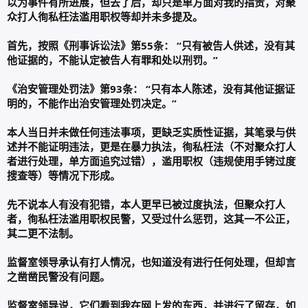
以为事件有所进展，但去了后，却只是单方面对我的指责，对聚
众打人徇私枉法滥用职权等却并未多提及。
首先，按照《刑事诉讼法》第55条： “只有被告人供述，没有其
他证据的，不能认定被告人有罪和处以刑罚。”
《治安管理处罚法》第93条： “只有本人陈述，没有其他证据证
明的，不能作出治安管理处罚决定。”
本人当日并未做任何违法事项，更缺乏实质性证据，其笔录与供
述并不能证明违法，更是在暴力执法，徇私枉法（不对聚众打人
者进行处理，单方面追究过错），滥用职权（违规使用手铐过度
搜查等）等情况下形成。
先不说本人有没有犯错，本人更早已被过度执法，但聚众打人
者，徇私枉法滥用职权民警，又受过什么惩罚，这其一不公正，
其二更不法制。
监督室领导承认有打人情况，也知道没有进行任何处理，但却言
之凿凿民警没有问题。
监督室领导说，它们看到我在网上发的东西，并进行了留存，如