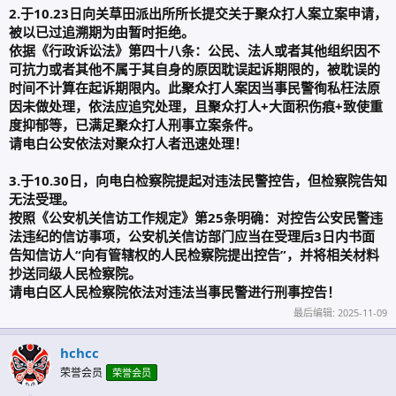
2.于10.23日向关草田派出所所长提交关于聚众打人案立案申请，
被以已过追溯期为由暂时拒绝。
依据《行政诉讼法》第四十八条：公民、法人或者其他组织因不
可抗力或者其他不属于其自身的原因耽误起诉期限的，被耽误的
时间不计算在起诉期限内。此聚众打人案因当事民警徇私枉法原
因未做处理，依法应追究处理，且聚众打人+大面积伤痕+致使重
度抑郁等，已满足聚众打人刑事立案条件。
请电白公安依法对聚众打人者迅速处理！
3.于10.30日，向电白检察院提起对违法民警控告，但检察院告知
无法受理。
按照《公安机关信访工作规定》第25条明确：对控告公安民警违
法违纪的信访事项，公安机关信访部门应当在受理后3日内书面
告知信访人“向有管辖权的人民检察院提出控告”，并将相关材料
抄送同级人民检察院。
请电白区人民检察院依法对违法当事民警进行刑事控告！
最后编辑:
2025-11-09
hchcc
荣誉会员
荣誉会员