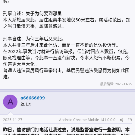
劣。
刑事自述：关于为何要到那里
本人系旅居来此，居住距离事发地仅50米左右，属活动范围，加
之当日散漫无事，属随意路过。
刑事自述：为何三年后又来此。
本人并非三年后才来此信访，而是一直不断的信访投诉等。
在2022年事发当时就进行信访举报，但当时回应人敷衍，包庇，
随意找理由等，令此事一直没有解决，令本人怨气不断积累，令
伤害更大巨大化。
普通人违法雷厉风行重拳出击，基层民警违法受惩罚为何如此困
难。
最后编辑:
2025-11-25
a66666699
A
幼儿园
2025-11-27
Android Chrome Mobile 141.0.0.0
#9
昨日，信访部门打电话让我过去，说是监督室进行一些说明，本