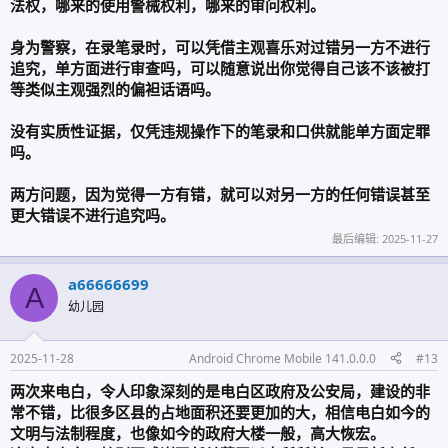
法权，哪来的使用警械权利，哪来的审问权利。
身为警察，在录笔录时，可以凭借主观喜乐对过错另一方不进行
追究，单方面进行审查吗，可以随意说出你觉得自己该不该被打
等类似主观强烈的偏袒话语吗。
没有实质性证据，仅凭违规操作下的笔录和口供就能单方面定罪
吗。
两方问题，因为觉得一方有错，就可以对另一方的任何错误甚至
更大错误不进行追究吗。
最后编辑:
2025-11-27
a66666699
A
幼儿园
2025-11-28
Android Chrome Mobile 141.0.0.0
#13
两次来电白，令人印象深刻的是电白区政府及公安局，建设的非
常不错，比很多区县的占地面积还要更加的大，相信电白如今的
文明与法制程度，也像如今的政府大楼一般，高大恢宏。