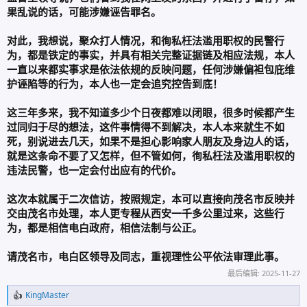
果乱说的话，可能涉嫌诬告罪名。
对此，我想说，聚众打人情况，和徇私枉法滥用职权的民警行
为，都是铁定的事实，并具有相关完整证据链及相应法规，本人
一直以来都实事求是依法依规的反映问题，任何涉嫌偏袒包庇维
护诬陷等的行为，本人也一定会追究控告到底！
这三年多来，我不知道多少个日夜都难以闭眼，很多时候都产生
过同归于尽的想法，这件事情得不到解决，本人本来就生不如
死，别说进去几天，如果不是担心影响家人朋友及身边人的话，
就是这条命不要了又怎样，但不管如何，徇私枉法及滥用职权的
违法民警，也一定会付出应有的代价。
这次本就属于二次信访，按照规定，本可以直接向茂名市反映并
交由茂名市处理，本人更专程从西安一千多公里过来，这些行
为，都是相信电白政府，相信法制与公正。
请茂名市，电白区领导及同志，重视理性公平依法审理此事。
最后编辑:
2025-11-27
KingMaster
反