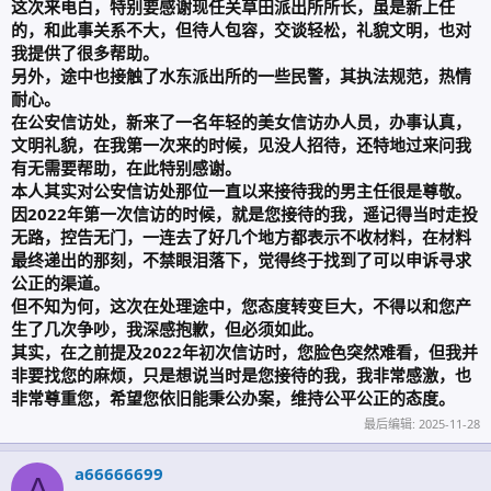
这次来电白，特别要感谢现任关草田派出所所长，虽是新上任
的，和此事关系不大，但待人包容，交谈轻松，礼貌文明，也对
我提供了很多帮助。
另外，途中也接触了水东派出所的一些民警，其执法规范，热情
耐心。
在公安信访处，新来了一名年轻的美女信访办人员，办事认真，
文明礼貌，在我第一次来的时候，见没人招待，还特地过来问我
有无需要帮助，在此特别感谢。
本人其实对公安信访处那位一直以来接待我的男主任很是尊敬。
因2022年第一次信访的时候，就是您接待的我，遥记得当时走投
无路，控告无门，一连去了好几个地方都表示不收材料，在材料
最终递出的那刻，不禁眼泪落下，觉得终于找到了可以申诉寻求
公正的渠道。
但不知为何，这次在处理途中，您态度转变巨大，不得以和您产
生了几次争吵，我深感抱歉，但必须如此。
其实，在之前提及2022年初次信访时，您脸色突然难看，但我并
非要找您的麻烦，只是想说当时是您接待的我，我非常感激，也
非常尊重您，希望您依旧能秉公办案，维持公平公正的态度。
最后编辑:
2025-11-28
a66666699
A