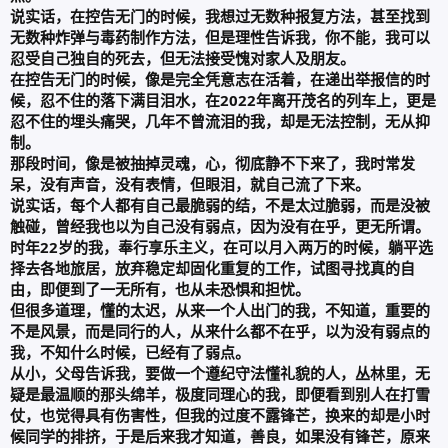
说实话，在控告无门的时候，我想过无数种报复方法，甚至找到
无数种炸弹与毒药制作方法，但是理性告诉我，你不能，我可以
忍受自己独自的死去，但无法接受愧对家人及朋友。
在控告无门的时候，像是完全凭意志在活着，在递出举报信的时
候，忍不住的落下满目泪水，在2022年离开茂名的列车上，更是
忍不住的埋头痛哭，几年不曾流泪的我，却是无法控制，无从抑
制。
那段时间，像是被抽掉灵魂，心，彻底静不下来了，我时常发
呆，没有声音，没有表情，但眼泪，就自己流了下来。
说实话，每个人都有自己最脆弱的结，不是太过脆弱，而是没被
触碰，曾经我也以为自己没有弱点，因为没有在乎，更无所谓。
时年22岁的我，奉行享乐主义，在可以月入两万的时候，躺平选
择去各地旅居，放弃稳定却固化重复的工作，试图寻找真的自
由，即便到了一无所有，也从未恐惧和担忧。
但很多道理，懂的太迟，从来一个人出门的我，不知道，重要的
不是风景，而是同行的人，从来什么都不在乎，以为没有弱点的
我，不知什么时候，已经有了弱点。
从小，父母告诉我，要做一个遵纪守法懂礼貌的人，丛林里，无
疑是最温顺的那头绵羊，极度同理心的我，即便看到别人在打雪
仗，也觉得具有伤害性，但我的过度不露锋芒，换来的却是小时
候同学的排挤，于是后来我才知道，善良，如果没有锋芒，原来