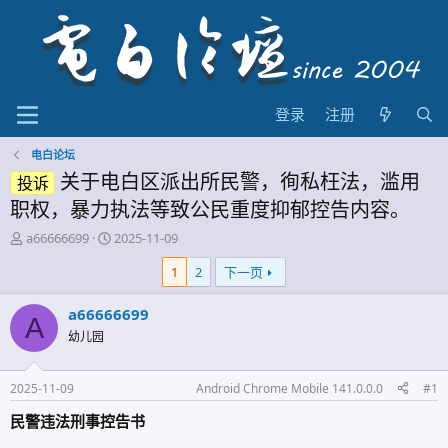
登录
注册
电白论坛
关于电白区派出所民警，徇私枉法，滥用
投诉
职权，暴力执法等致公民重度抑郁控告内容。
主
开
a66666699
2025-11-09
题
始
1
2
下一页
发
时
起
间
人
a66666699
A
幼儿园
2025-11-09
Android Chrome Mobile 141.0.0.0
#1
民警违法刑事控告书