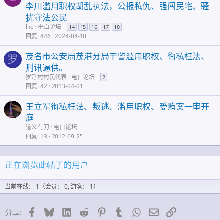
李川滥用职权胡乱执法，公报私仇、强闯民宅、骚
扰守法公民
lhc
电白论坛
14
15
16
17
18
回复
446
2024-04-10
茂名市公安局茂港分局干警滥用职权、徇私枉法、
罗
刑讯逼供。
罗浮村村民代表
电白论坛
2
回复
42
2013-04-01
王立军徇私枉法、叛逃、滥用职权、受贿案一审开
庭
道义有刀
电白论坛
回复
13
2012-09-25
正在浏览此帖子的用户
当前在线： 1（会员： 0, 游客： 1）
脸谱网
蓝天
领英
Reddit
Pinterest的
Tumblr
WhatsApp
邮件
链接
分享: