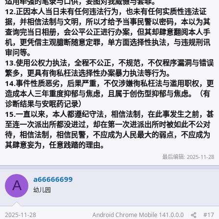
适用牵强的笔录与口供，妄图对我威慑与套罪。
12.正因本人当日未有任何违法行为，也未有任何实质性违法证
据，并相信法制与文明，所以才给予当事民警以密码，本以为其
查询完当日相册，会公平公正进行办案，但其却肆意翻阅本人手
机，更凭借主观臆断随意定罪，单方面选择性执法，与违规刑讯
审问等。
13.使用公权力执法，全程不公正，不规范，不仅程序漏洞与错误
繁多，更具有徇私枉法选择性办案暴力执法等行为。
14.事件性质恶劣，后果严重，不仅涉嫌徇私枉法与滥用职权，更
造成本人三年重度抑郁与焦虑，且属于创伤型抑郁与焦虑。（有
诊断结果与安眠药记录）
15.一直以来，本人都遵纪守法，相信法制，在此事发生之前，甚
至连一次派出所都没进过，却在第一次进派出所时被如此不公对
待，相信法制，相信民警，不应成为人民最大的弱点，不应成为
其肆意妄为，任意践踏的理由。
最后编辑:
2025-11-28
a66666699
A
幼儿园
2025-11-28
Android Chrome Mobile 141.0.0.0
#17