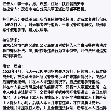
控告人：李一卓，男，汉族，住址：陕西省西安市
被控告人：茂名市电白分局关草田派出所当事民警。
控告内容：关草田派出所当事民警徇私枉法，对有罪者进行包庇
（聚众打人），对无罪者进行追诉，当事民警滥用职权，非刑事
案件使用手铐，暴力执法等。
控告请求：
请求茂名市电白区政府公安局依法对被控告人当事民警在执法过
程中徇私枉法、滥用职权等违法行为立案侦查，并依法严肃追究
其刑事责任。
事实与理由：
2022年4月，我因一起邻里纠纷被聚众殴打，后续初步和解准备
离开时，被关草田派出所民警未出示证件未露面情况下，突然从
后面袭击按倒，并在本人未违法情况下，直接使用手铐警械。
并在本人身上有明显外部伤痕情况下，只将本人带至派出所，在
本人并未违法情况下，全程使用手铐并恐吓我要进去，在已查明
情况，无证据证明本人违法情况下，仍旧非法翻看本人手机所有
个人隐私几小时，后续因本人并未有违法，才在凌晨让离开。
但全程并未提及打人者，并且全程违法执法，后续在本人提出异