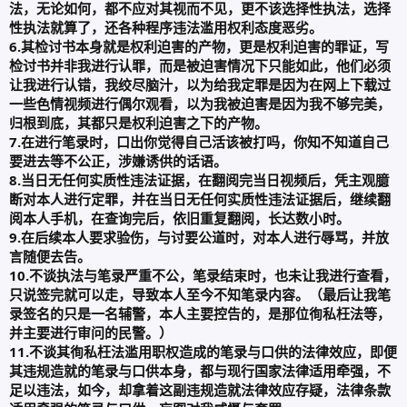
法，无论如何，都不应对其视而不见，更不该选择性执法，选择
性执法就算了，还各种程序违法滥用权利态度恶劣。
6.其检讨书本身就是权利迫害的产物，更是权利迫害的罪证，写
检讨书并非我进行认罪，而是被迫害情况下只能如此，他们必须
让我进行认错，我绞尽脑汁，以为给我定罪是因为在网上下载过
一些色情视频进行偶尔观看，以为我被迫害是因为我不够完美，
归根到底，其都只是权利迫害之下的产物。
7.在进行笔录时，口出你觉得自己活该被打吗，你知不知道自己
要进去等不公正，涉嫌诱供的话语。
8.当日无任何实质性违法证据，在翻阅完当日视频后，凭主观臆
断对本人进行定罪，并在当日无任何实质性违法证据后，继续翻
阅本人手机，在查询完后，依旧重复翻阅，长达数小时。
9.在后续本人要求验伤，与讨要公道时，对本人进行辱骂，并放
言随便去告。
10.不谈执法与笔录严重不公，笔录结束时，也未让我进行查看，
只说签完就可以走，导致本人至今不知笔录内容。（最后让我笔
录签名的只是一名辅警，本人主要控告的，是那位徇私枉法等，
并主要进行审问的民警。）
11.不谈其徇私枉法滥用职权造成的笔录与口供的法律效应，即便
其违规造就的笔录与口供本身，都与现行国家法律适用牵强，不
足以违法，如今，却拿着这副违规造就法律效应存疑，法律条款