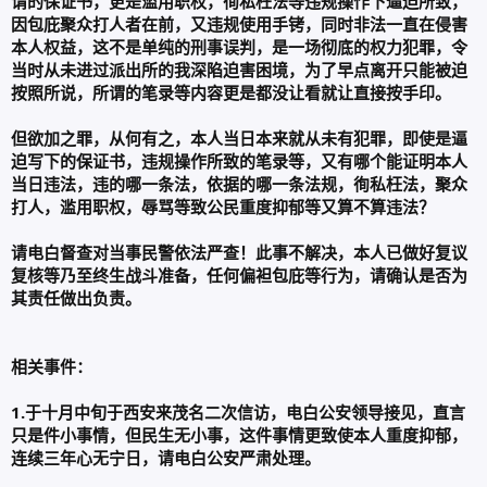
谓的保证书，更是滥用职权，徇私枉法等违规操作下逼迫所致，
因包庇聚众打人者在前，又违规使用手铐，同时非法一直在侵害
本人权益，这不是单纯的刑事误判，是一场彻底的权力犯罪，令
当时从未进过派出所的我深陷迫害困境，为了早点离开只能被迫
按照所说，所谓的笔录等内容更是都没让看就让直接按手印。
但欲加之罪，从何有之，本人当日本来就从未有犯罪，即使是逼
迫写下的保证书，违规操作所致的笔录等，又有哪个能证明本人
当日违法，违的哪一条法，依据的哪一条法规，徇私枉法，聚众
打人，滥用职权，辱骂等致公民重度抑郁等又算不算违法？
请电白督查对当事民警依法严查！此事不解决，本人已做好复议
复核等乃至终生战斗准备，任何偏袒包庇等行为，请确认是否为
其责任做出负责。
相关事件：
1.于十月中旬于西安来茂名二次信访，电白公安领导接见，直言
只是件小事情，但民生无小事，这件事情更致使本人重度抑郁，
连续三年心无宁日，请电白公安严肃处理。