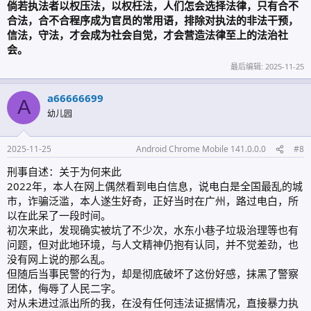
倘若执法者以权压法，以权枉法，人们怎会选择法律，只有合不
合法，合不合程序成为官员的常用语，排除对执法的非法干预，
信法，守法，才会成为社会自觉，才会营造法律至上的法治社
会。
最后编辑:
2025-11-25
a66666699
A
幼儿园
2025-11-25
Android Chrome Mobile 141.0.0.0
#8
刑事自述：关于为何来此
2022年，本人在网上偶然看到电白信息，说电白是全国最乱的城
市，诈骗泛滥，本人遂生好奇，正好当时在广州，路过电白，所
以在此呆了一段时间。
初次来此，发现确实被坑了不少次，水东小巷子垃圾治理等也有
问题，但对此地环境，与人文精神仍抱有认同，并不觉差劲，也
没有网上说的那么乱。
但随后当事民警的行为，却是彻底破坏了这份好感，抹黑了警察
团体，侮辱了人民二字。
对从未进过派出所的我，在没有任何违法证据情况，直接暴力执