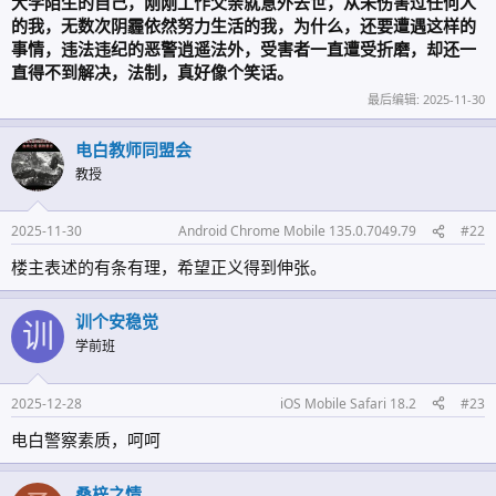
大学陌生的自己，刚刚工作父亲就意外去世，从未伤害过任何人
的我，无数次阴霾依然努力生活的我，为什么，还要遭遇这样的
事情，违法违纪的恶警逍遥法外，受害者一直遭受折磨，却还一
直得不到解决，法制，真好像个笑话。
最后编辑:
2025-11-30
电白教师同盟会
教授
2025-11-30
Android Chrome Mobile 135.0.7049.79
#22
楼主表述的有条有理，希望正义得到伸张。
训个安稳觉
训
学前班
2025-12-28
iOS Mobile Safari 18.2
#23
电白警察素质，呵呵
桑梓之情